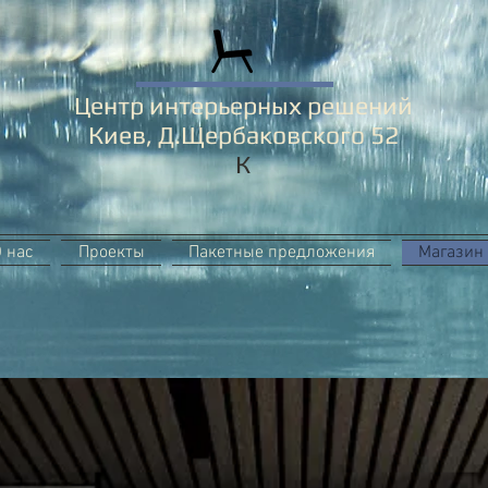
Центр интерьерных решений
Киев, Д.Щербаковского 52
К
 нас
Проекты
Пакетные предложения
Магазин