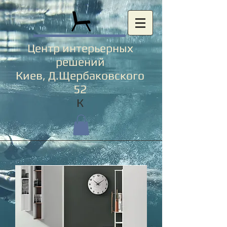
Центр интерьерных
решений
Киев, Д.Щербаковского
52
К