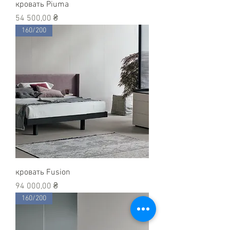
кровать Piuma
Цена
54 500,00 ₴
160/200
кровать Fusion
Цена
94 000,00 ₴
160/200