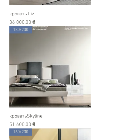
кровать Liz
Цена
36 000,00 ₴
180/200
кроватьSkyline
Цена
51 600,00 ₴
160/200