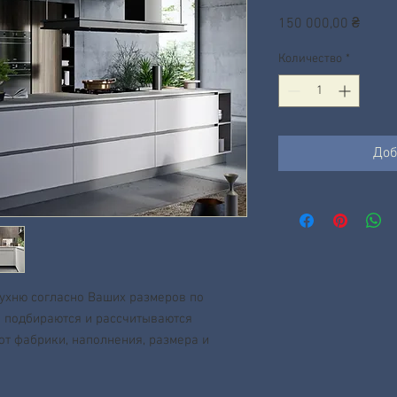
Цена
150 000,00 ₴
Количество
*
Доб
кухню согласно Ваших размеров по
и подбираются и рассчитываются
 от фабрики, наполнения, размера и