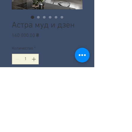
Астра муд и дзен
Цена
160 000,00 ₴
Количество
*
Добавить в корзину
+380 99 647 10 25
|
vipinteriors@ukr.net
©
1995-2021