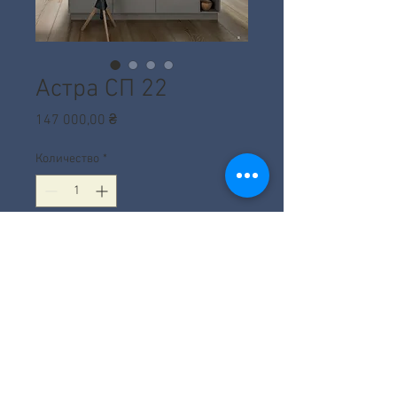
Астра СП 22
Цена
147 000,00 ₴
Количество
*
Добавить в корзину
+380 99 647 10 25
|
vipinteriors@ukr.net