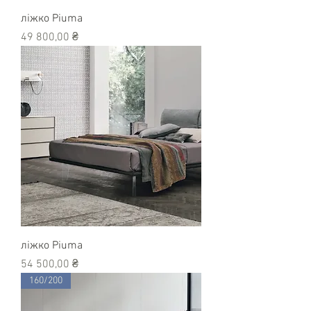
ліжко Piuma
Ціна
49 800,00 ₴
ліжко Piuma
Ціна
54 500,00 ₴
160/200