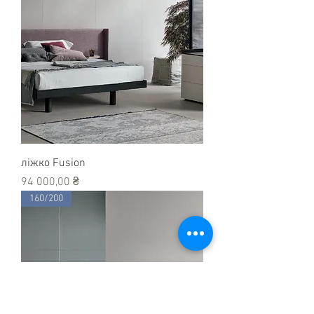
ліжко Fusion
Ціна
94 000,00 ₴
160/200