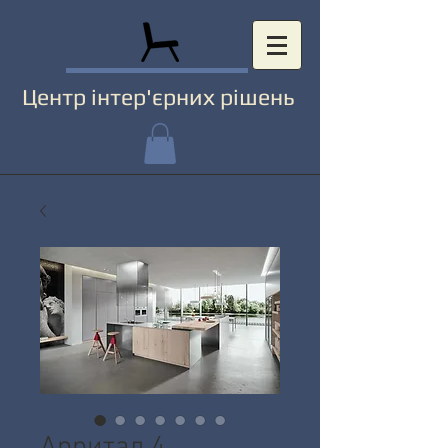
Центр інтер'єрних рішень
Арритал 4