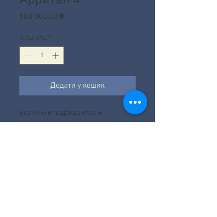
Ціна
188 000,00 ₴
Кількість
*
Додати у кошик
Все кухни подбираются и
рассчитываются согласно проекта.
Цена зависит от фабрики,
наполнения, размера и фасадов.