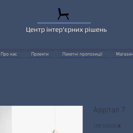
Центр інтер'єрних рішень
Про нас
Проекти
Пакетні пропозиції
Магази
Аррітал 7
Ціна
190 000,00 ₴