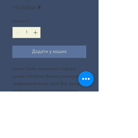
Ціна
150 000,00 ₴
Кількість
*
Додати у кошик
Сермя Лайн позволяет собрать
кухню согласно Ваших размеров по
привлекательной цене.Все кухни
подбираются и рассчитываются
согласно проекта. Цена зависит от
фабрики, наполнения, размера и
фасадов.