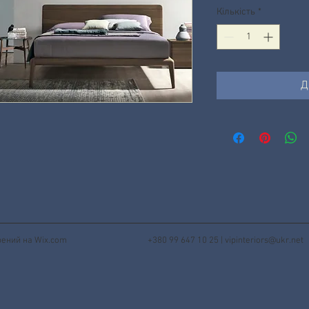
Кількість
*
Д
орений на
Wix.com
+380 99 647 10 25 |
vipinteriors@ukr.net