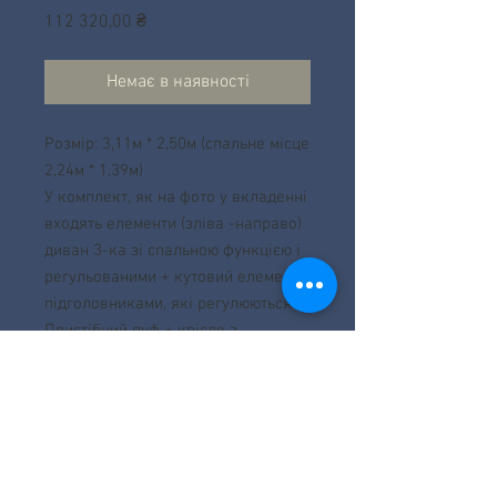
Ціна
112 320,00 ₴
Немає в наявності
Розмір: 3,11м * 2,50м (спальне місце
2,24м * 1,39м)
У комплект, як на фото у вкладенні
входять елементи (зліва -направо)
диван 3-ка зі спальною функцією і
регульованими + кутовий елемент з
підголовниками, які регулюються +
Пристібний пуф + крісло з
висувним ящиком і регулюванням
підголівника
Ціна за комплект - 2808 Євро