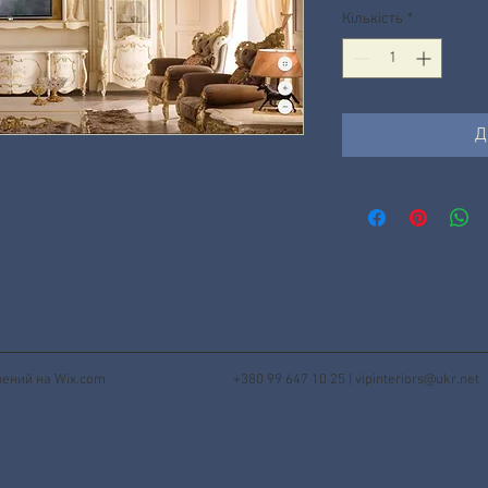
Кількість
*
Д
орений на
Wix.com
+380 99 647 10 25 |
vipinteriors@ukr.net